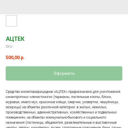
АЦТЕК
SKU:
500,00
р.
Оформить
Средство инсектоакарицидное «АЦТЕК» предназначено для уничтожения
синантропных членистоногих (тараканы, постельные клопы, блохи,
муравьи, имаго мух, крысиные клещи, сверчки, уховертки, чешуйницы,
мокрицы) на объектах различной категории: в жилых, нежилых,
производственных, административных, хозяйственных и подвальных
помешениях; на объектах коммунально-быхового и социального
назначения (гостиницы, общежития, развлекательные и выставочные
центры, театры, кинотеатры, музеи, спортивные сооружения, бани, сауны,