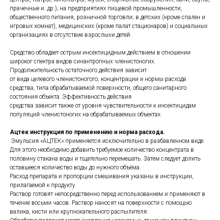
прачечные и. др.); на предприятиях пищевой промышленности,
общественного питания, розничной торговли; в детских (кроме спален и
игровых комнат), медицинских (кроме палат стационаров) и социальных
организациях в отсутствие взрослыхи детей.
Средство обладает острым инсёктицидным действием в отношении
широког спектра видов синантропных членистоногих.
Продолжительность остаточного действия зависит
от вида целевого членистоногого, концентрации и нормы расхода
средства, типа обрабатываемой поверхности, общего санитарного
состояния объекта. Эффективность действия
средства зависит также от уровня чувствительности к инсектицидам
популяций членистоногих на обрабатываемых объектах.
Ацтек инструкция по применению и норма расхода.
Эмульсия «АЦТЕК» применяется исключительно в разбавленном виде.
Для этого необходимо добавить требуемое количество концентрата в
половину стакана воды и тщательно перемешать. Затем следует долить
оставшееся количество воды до нужного объёма.
Расход препарата и пропорции смешивания указаны в инструкции,
прилагаемой к продукту.
Раствор готовят непосредственно перед использованием и применяют в
течение восьми часов. Раствор наносят на поверхности с помощью
валика, кисти или крупнокапельного распылителя.