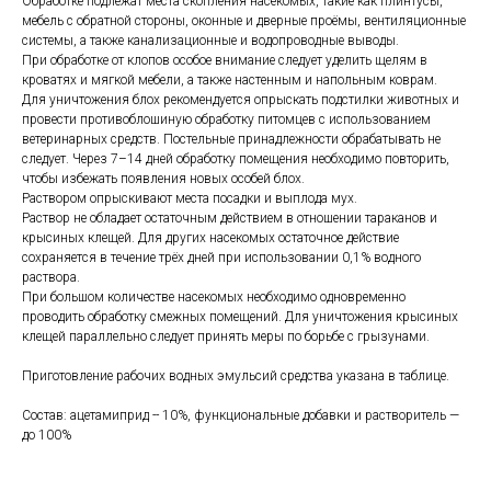
Обработке подлежат места скопления насекомых, такие как плинтусы,
мебель с обратной стороны, оконные и дверные проёмы, вентиляционные
системы, а также канализационные и водопроводные выводы.
При обработке от клопов особое внимание следует уделить щелям в
кроватях и мягкой мебели, а также настенным и напольным коврам.
Для уничтожения блох рекомендуется опрыскать подстилки животных и
провести противоблошиную обработку питомцев с использованием
ветеринарных средств. Постельные принадлежности обрабатывать не
следует. Через 7–14 дней обработку помещения необходимо повторить,
чтобы избежать появления новых особей блох.
Раствором опрыскивают места посадки и выплода мух.
Раствор не обладает остаточным действием в отношении тараканов и
крысиных клещей. Для других насекомых остаточное действие
сохраняется в течение трёх дней при использовании 0,1% водного
раствора.
При большом количестве насекомых необходимо одновременно
проводить обработку смежных помещений. Для уничтожения крысиных
клещей параллельно следует принять меры по борьбе с грызунами.
Приготовление рабочих водных эмульсий средства указана в таблице.
Состав: ацетамиприд -- 10%, функциональные добавки и растворитель —
до 100%