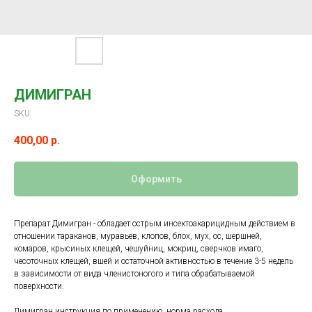
ДИМИГРАН
SKU:
400,00
р.
Оформить
Препарат Димигран - обладает острым инсектоакарицидным действием в
отношении тараканов, муравьев, клопов, блох, мух, ос, шершней,
комаров, крысиных клещей, чешуйниц, мокриц, сверчков имаго,
чесоточных клещей, вшей и остаточной активностью в течение 3-5 недель
в зависимости от вида членистоногого и типа обрабатываемой
поверхности.
Димигран инструкция по применению, норма расхода.