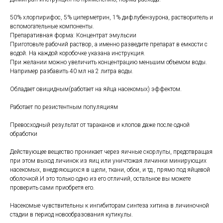
50% хлорпирифос, 5% циперметрин, 1% дифлубензурона, растворитель и
вспомогательные компоненты.
Препаративная форма: Концентрат эмульсии
Приготовьте рабочий раствор, а именно разведите препарат в емкости с
водой. На каждой коробочке указана инструкция.
При желании можно увеличить концентрацию меньшим объемом воды.
Например разбавить 40 мл на 2 литра воды.
Обладает овицидным(работает на яйца насекомых) эффектом.
Работает по резистентным популяциям
Превосходный результат от тараканов и клопов даже после одной
обработки
Действующее вещество проникает через яичные скорлупы, предотвращая
при этом выход личинок из яиц или уничтожая личинки минирующих
насекомых, внедряющихся в щели, ткани, обои, и тд., прямо под яйцевой
оболочкой.И это только одно из его отличий, остальное вы можете
проверить сами приобретя его.
Насекомые чувствительны к ингибиторам синтеза хитина в личиночной
стадии в период новообразования кутикулы.